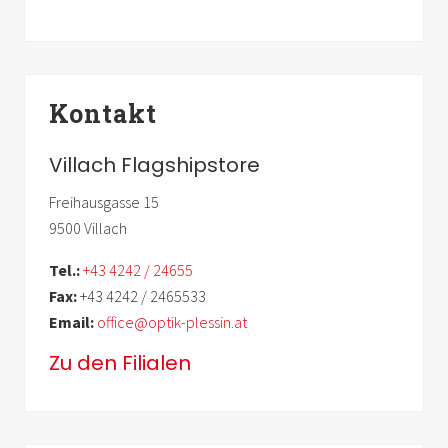
Haupt-
Kontakt
Sidebar
Villach Flagshipstore
Freihausgasse 15
9500 Villach
Tel.:
+43 4242 / 24655
Fax:
+43 4242 / 2465533
Email:
office@optik-plessin.at
Zu den Filialen